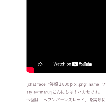
[chat face=”笑顔１800ｐｘ.png” name=”ハカセ”
style=”maru”]こんにちは！ハカセです。
今回は
「ヘブンバーンズレッド」
を実際に