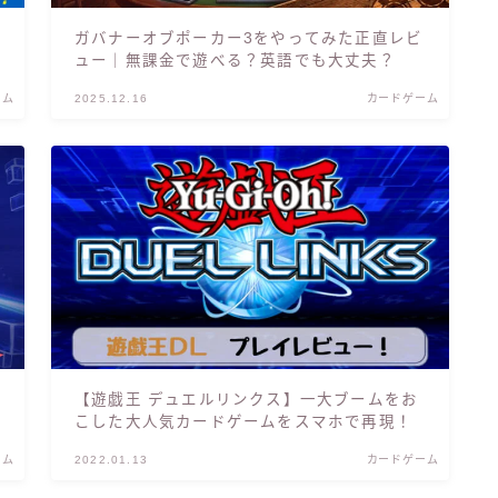
ガバナーオブポーカー3をやってみた正直レビ
ュー｜無課金で遊べる？英語でも大丈夫？
ーム
2025.12.16
カードゲーム
【遊戯王 デュエルリンクス】一大ブームをお
こした大人気カードゲームをスマホで再現！
ーム
2022.01.13
カードゲーム