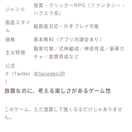
放置・クリッカーRPG（ファンタジー・
ジャンル
ハクスラ系）
画面スタイ
縦画面対応・片手プレイ可能
ル
価格
基本無料（アプリ内課金あり）
職業切替／式神編成／神使育成／豪華ガ
主な特徴
チャ／放置育成など
公式
X（Twitter
@SeredenJP
）
放置なのに、考える楽しさがあるゲーム性
このゲーム、ただ放置して強くなるだけじゃありませ
ん。