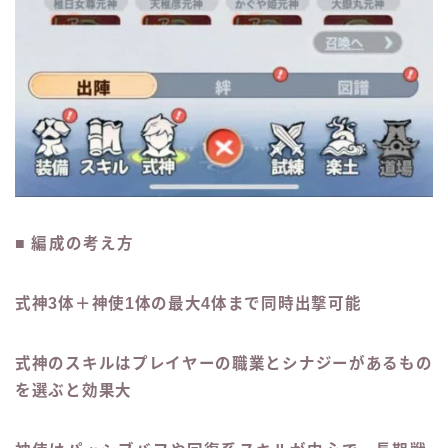
■ 編成の考え方
式神3体＋神使1体の最大4体まで同時出撃可能
式神のスキルはプレイヤーの職業とシナジーがあるもの
を選ぶと効果大