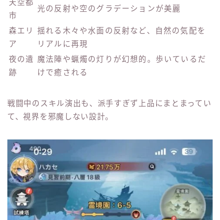
天空都
光の反射や空のグラデーションが美麗
市
森エリ
揺れる木々や水面の反射など、自然の気配を
ア
リアルに再現
夜の遺
魔法陣や蝋燭の灯りが幻想的。歩いているだ
跡
けで癒される
戦闘中のスキル演出も、派手すぎず上品にまとまってい
て、視界を邪魔しない設計。