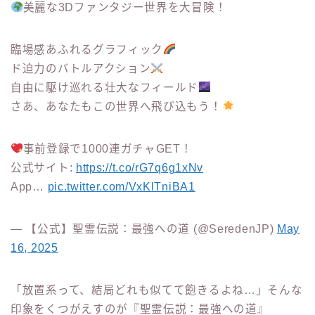
美麗な3Dファンタジー世界を大冒険！
臨場感あふれるグラフィック
ド迫力のバトルアクション
自由に駆け巡れる壮大なフィールド
さあ、あなたもこの世界へ飛び込もう！
事前登録で1000連ガチャGET！
公式サイト:
https://t.co/rG7q6g1xNv
App…
pic.twitter.com/VxKlTniBA1
— 【公式】聖霊伝説：最強への道 (@SeredenJP)
May
16, 2025
「放置系って、結局どれも似てて飽きるよね…」そんな
印象をくつがえすのが『聖霊伝説：最強への道』