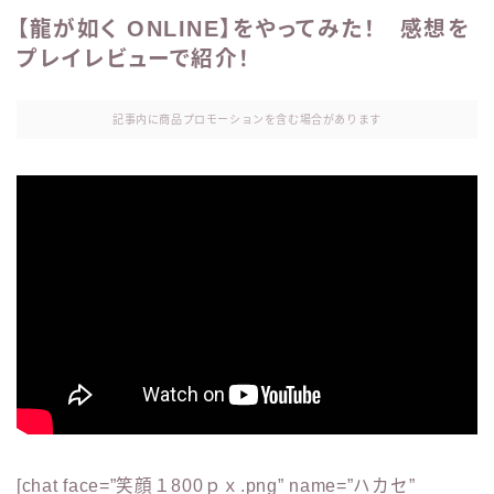
【龍が如く ONLINE】をやってみた！ 感想を
プレイレビューで紹介！
記事内に商品プロモーションを含む場合があります
[chat face=”笑顔１800ｐｘ.png” name=”ハカセ”