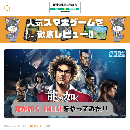
2022.11.14
RPG
PR