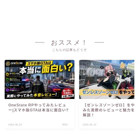
おススメ！
こちらの記事もどうぞ
OneState RPやってみたレビュ
【ゼンレスゾーンゼロ】をや
ー|スマホ版GTAは本当に面白い?
みた実際のレビューと魅力を
解説！
2026.05.20
RPG
2025.03.10
R