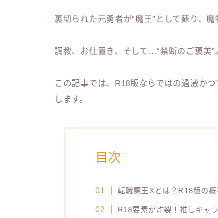
裏切られた元勇者が“魔王”として蘇り、
調教、お仕置き、そして…“禁断のご褒美”
この記事では、R18版ならではの過激か
します。
目次
転職魔王Xとは？R18版の
R18要素が炸裂！推しキャ