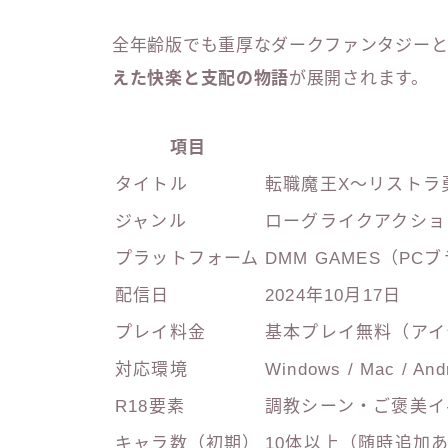
全年齢版でも重厚なダークファンタジーと
えた快楽と支配の物語
が展開されます。
項目
タイトル
転職魔王X～リストラ
ジャンル
ローグライクアクショ
プラットフォーム
DMM GAMES（PC
配信日
2024年10月17日
プレイ料金
基本プレイ無料（アイ
対応環境
Windows / Mac / Andr
R18要素
調教シーン・ご褒美イ
キャラ数（初期）
10体以上（随時追加