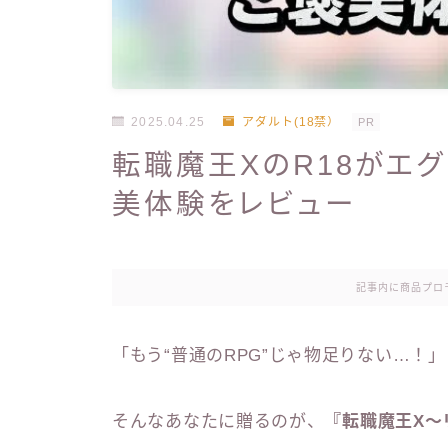
2025.04.25
アダルト(18禁）
PR
転職魔王XのR18がエ
美体験をレビュー
記事内に商品プロ
「もう“普通のRPG”じゃ物足りない…！」
そんなあなたに贈るのが、
『転職魔王X～