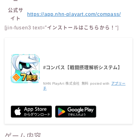
ー
公式サ
https://app.nhn-playart.com/compass/
イト
[jin-fusen3 text=”
インストールはこちらから！
“]
#コンパス【戦闘摂理解析システム】
NHN PlayArt 株式会社
無料
posted with
アプリー
チ
ゲーム内容