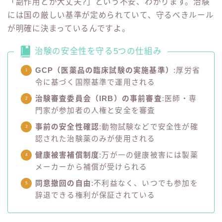
「副作用とか大丈夫?」という不安、わかります。治験
には国の厳しい基準が定められていて、守るべきルール
が明確に決まっているんですよ。
治験の安全性を守る5つの仕組み
GCP（医薬品の臨床試験の実施基準）
:厚労省
令に基づく国際基準で運用される
治験審査委員会（IRB）の事前審査
:医師・専
門家が参加者の人権と安全を審査
事前の安全性確認
:動物試験などで安全性が確
認された治験薬のみが使用される
健康被害補償制度
:万が一の健康被害には製薬
メーカーから補償が受けられる
同意撤回の自由
:不利益なく、いつでも参加を
辞退できる権利が保証されている