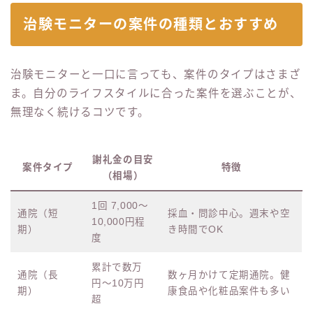
治験モニターの案件の種類とおすすめ
治験モニターと一口に言っても、案件のタイプはさまざ
ま。自分のライフスタイルに合った案件を選ぶことが、
無理なく続けるコツです。
謝礼金の目安
案件タイプ
特徴
（相場）
1回 7,000〜
通院（短
採血・問診中心。週末や空
10,000円程
期）
き時間でOK
度
累計で数万
通院（長
数ヶ月かけて定期通院。健
円〜10万円
期）
康食品や化粧品案件も多い
超