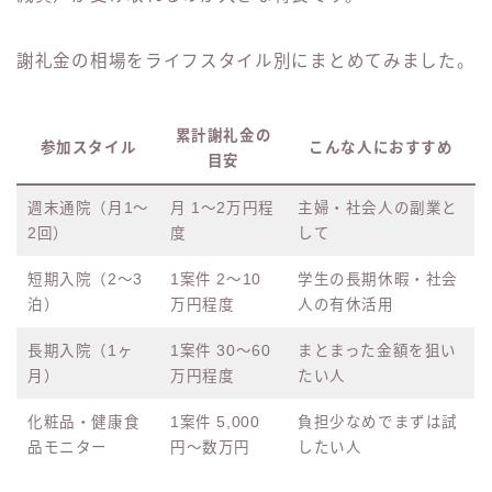
謝礼金の相場をライフスタイル別にまとめてみました。
累計謝礼金の
参加スタイル
こんな人におすすめ
目安
週末通院（月1〜
月 1〜2万円程
主婦・社会人の副業と
2回）
度
して
短期入院（2〜3
1案件 2〜10
学生の長期休暇・社会
泊）
万円程度
人の有休活用
長期入院（1ヶ
1案件 30〜60
まとまった金額を狙い
月）
万円程度
たい人
化粧品・健康食
1案件 5,000
負担少なめでまずは試
品モニター
円〜数万円
したい人