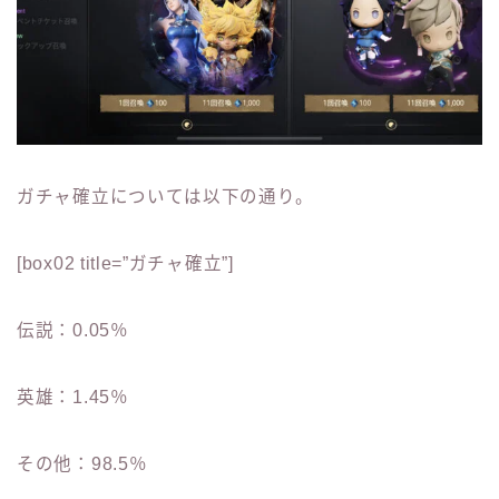
ガチャ確立については以下の通り。
[box02 title=”ガチャ確立”]
伝説：0.05％
英雄：1.45％
その他：98.5％