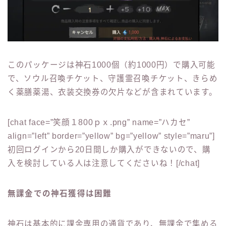
このパッケージは神石1000個（約1000円）で購入可能
で、ソウル召喚チケット、守護霊召喚チケット、きらめ
く薬膳薬湯、衣装交換券の欠片などが含まれています。
[chat face=”笑顔１800ｐｘ.png” name=”ハカセ”
align=”left” border=”yellow” bg=”yellow” style=”maru”]
初回ログインから20日間しか購入ができないので、購
入を検討している人は注意してくださいね！[/chat]
無課金での神石獲得は困難
神石は基本的に課金専用の通貨であり、無課金で集める