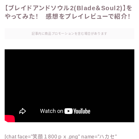
【ブレイドアンドソウル2(Blade＆Soul2)】を
やってみた！ 感想をプレイレビューで紹介！
記事内に商品プロモーションを含む場合があります
[chat face=”笑顔１800ｐｘ.png” name=”ハカセ”