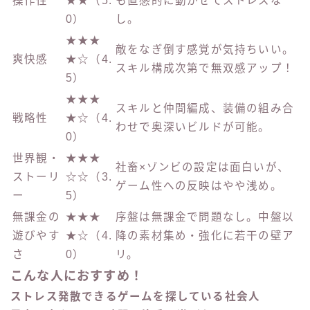
操作性
★★（5.
も直感的に動かせてストレスな
0）
し。
★★★
敵をなぎ倒す感覚が気持ちいい。
爽快感
★☆（4.
スキル構成次第で無双感アップ！
5）
★★★
スキルと仲間編成、装備の組み合
戦略性
★☆（4.
わせで奥深いビルドが可能。
0）
世界観・
★★★
社畜×ゾンビの設定は面白いが、
ストーリ
☆☆（3.
ゲーム性への反映はやや浅め。
ー
5）
無課金の
★★★
序盤は無課金で問題なし。中盤以
遊びやす
★☆（4.
降の素材集め・強化に若干の壁ア
さ
0）
リ。
こんな人におすすめ！
ストレス発散できるゲームを探している社会人